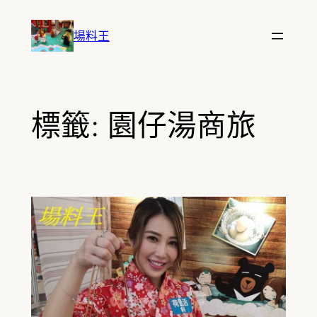
跳
至
場料王
主
要
內
容
標籤:
園仔湯商旅