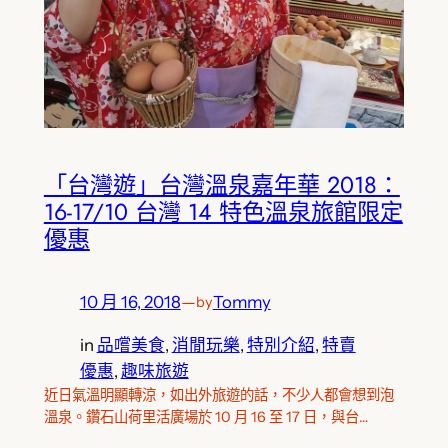
「台灣遊」台灣溫泉嘉年華 2018：
16-17/10 台灣 14 特色溫泉旅館限定
優惠
10 月 16, 2018
—
Tommy
by
in
品嚐美食
, 
消閒玩樂
, 
特別介紹
, 
特賣
優惠
, 
趣味旅遊
近日氣溫明顯轉涼，如出外旅遊的話，不少人都會想到泡
溫泉。鑽石山荷里活廣場於 10 月 16 至 17 日，與台…