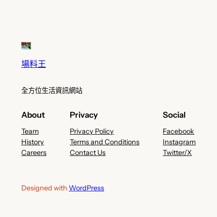
場料王
全方位生活資訊網站
About
Privacy
Social
Team
Privacy Policy
Facebook
History
Terms and Conditions
Instagram
Careers
Contact Us
Twitter/X
Designed with
WordPress