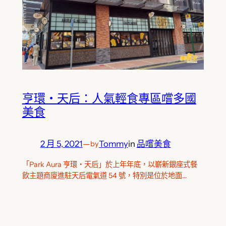
亨環‧天后：人氣輕食專區嚐多國
美食
2 月 5, 2021
—
Tommy
in
品嚐美食
by
「Park Aura 亨環‧天后」於上年年底，以嶄新銀座式餐
飲主題商廈進駐天后電氣道 54 號，特別是位於地面…