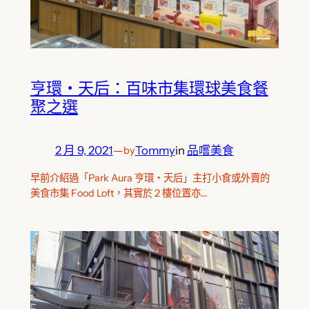
亨環‧天后：百味市集環球美食餐
聚之選
2 月 9, 2021
—
Tommy
in
品嚐美食
by
早前介紹過「Park Aura 亨環‧天后」主打小食或外賣的
美食市集 Food Loft，其實於 2 樓位置亦…