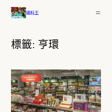
跳
至
場料王
主
要
內
容
標籤:
亨環