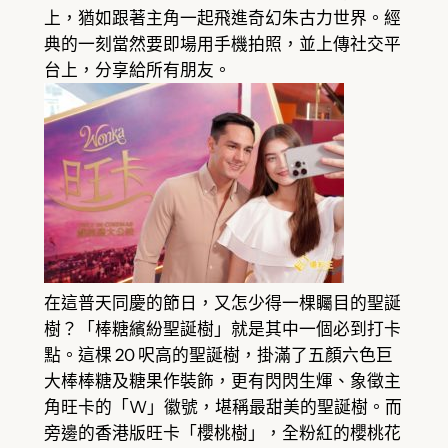
上，猶如跟著主角一起飛進奇幻朱古力世界。經
典的一刻當然要即場用手機拍照，並上傳社交平
台上，分享給所有朋友。
在這普天同慶的節日，又怎少得一棵矚目的聖誕
樹？「棒糖繽紛聖誕樹」就是其中一個必到打卡
點。這棵 20 呎高的聖誕樹，掛滿了五顏六色巨
大棒棒糖及糖果作裝飾，更有閃閃生煇、象徵主
角旺卡的「W」徽號，堪稱最甜美的聖誕樹。而
旁邊的香港版旺卡「櫻桃樹」，全粉紅的櫻桃花