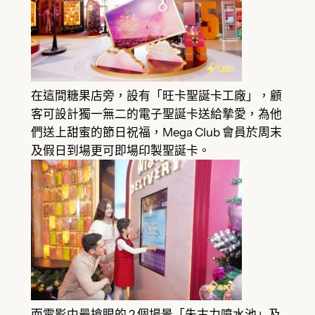
在這間糖果店旁，設有「旺卡聖誕卡工廠」，顧
客可設計獨一無二的電子聖誕卡送給摯愛，為他
們送上甜蜜的節日祝福，Mega Club 會員於周末
及假日到場更可即場印製聖誕卡。
而電影中最搶眼的 2 個場景「朱古力噴水池」及