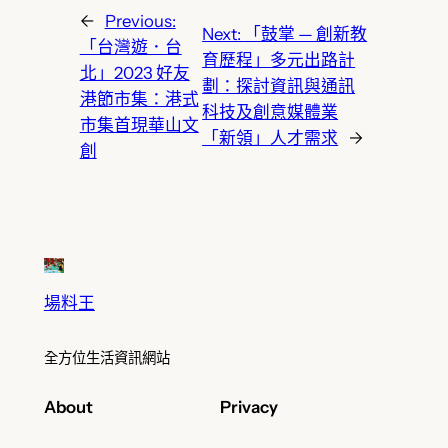
←
Previous:
Next:
「鼓掌 — 創新教
「台灣遊．台
育歷程」多元出路計
北」2023 好友
劃：探討資訊與通訊
港節市集：港式
科技及創意媒體業
市集首現華山文
「新領」人才需求
→
創
場料王
全方位生活資訊網站
About
Privacy