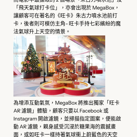
「飛天氣球打卡位」，亦會出現於 MegaBox，
讓顧客可在著名的《旺卡》朱古力噴水池前打
卡，後者則可模仿主角- 旺卡手持七彩繽紛的魔
法氣球升上天空的情景。
為增添互動氣氛，MegaBox 將推出獨家「旺卡
AR 濾鏡」體驗，顧客只要以 Facebook 或
Instagram 開啟濾鏡，並掃描指定圖案，便能啟
動 AR 濾鏡，親身感受沉浸於糖果海的震撼畫
面，或如旺卡一樣持著氣球衝上蔚藍色的天空