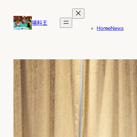
跳
至
主
場料王
Home
News
要
內
容