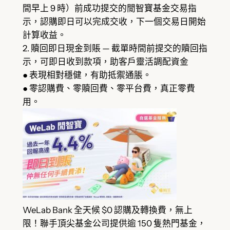
間早上 9 時）前成功提交的閒智寶基金交易指
示，認購即日可以完成交收，下一個交易日開始
計算收益。
2. 贖回即日現金到賬 — 截單時間前提交的贖回指
示，可即日收到款項，助客戶靈活調配資金
● 表現相對穩健，有助抵禦通脹。
● 零認購費、零贖回費、零平台費，真正零費
用。
WeLab Bank 全天候 $0 認購及轉換費，無上
限！聯手頂尖基金公司提供逾 150 隻熱門基金，