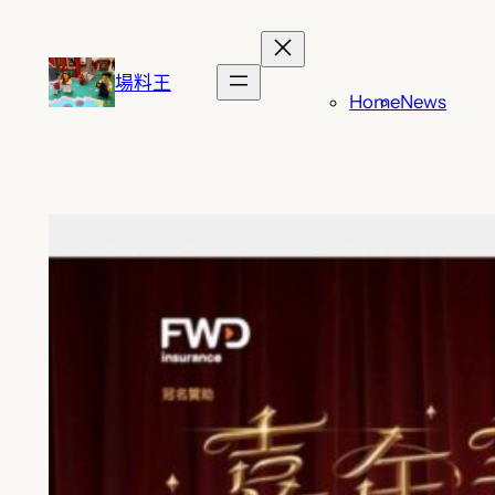
跳
至
主
場料王
Home
News
要
內
容