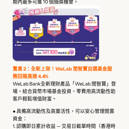
期內最多可獲 10 個抽獎機會。
驚喜 2：全新上架！WeLab 閒智寶自選基金服
務回報高達 4.4%
WeLab Bank全新理財產品「WeLab 閒智寶」登
場，結合貨幣市場基金投資，零費用高流動性助
客戶輕鬆增值財富。
● 具備高流動性及高靈活性，可以安心管理閒置
資金：
1. 認購即日累計收益 — 交易日截單時間（香港時