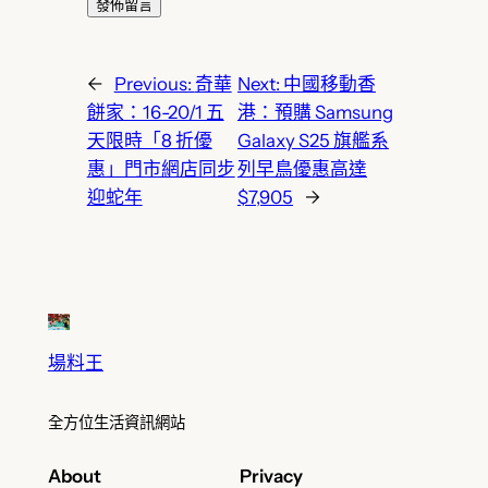
←
Previous:
奇華
Next:
中國移動香
餅家：16-20/1 五
港：預購 Samsung
天限時「8 折優
Galaxy S25 旗艦系
惠」門市網店同步
列早鳥優惠高達
迎蛇年
$7,905
→
場料王
全方位生活資訊網站
About
Privacy