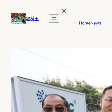
跳
至
主
場料王
Home
News
要
內
容