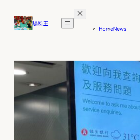
跳
至
主
場料王
Home
News
要
內
容