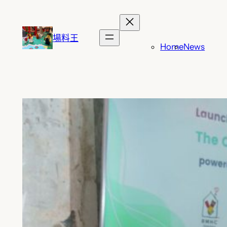
跳
至
主
場料王
Home
News
要
內
容