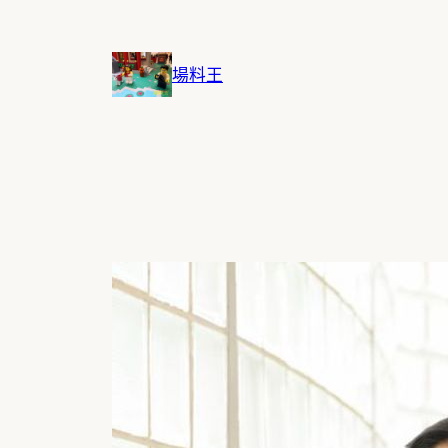
跳
至
主
場料王
要
內
容