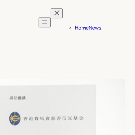
Home
News