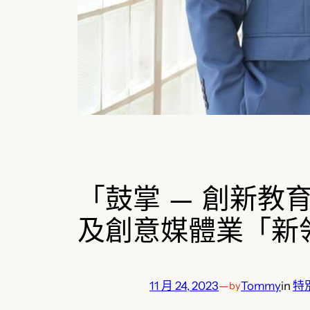
「鼓掌 — 創新
及創意媒體業「新
11 月 24, 2023
—
Tommy
in
特
by