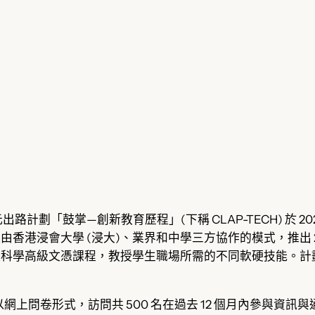
計劃「鼓掌—創新教育歷程」(下稱 CLAP-TECH) 於 
通過由香港浸會大學 (浸大)、業界和中學三方協作的模式，推
據科學高級文憑課程，教授學生職場所需的不同軟硬技能。計劃
司以網上問卷形式，訪問共 500 名在過去 12 個月內參與資訊與