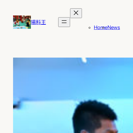
跳
至
主
場料王
Home
News
要
內
容