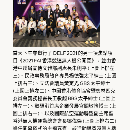
當天下午亦舉行了 DELF 2021 的另一項焦點項
目《2021 FAI 香港競速無人機公開賽》，並由香
港中聯辦宣傳文體部副處長朱劍平 (上圖上排左
三)、民政事務局體育專員楊德強太平紳士 (上圖
上排右三)、立法會議員黃定光 GBS 太平紳士
(上圖上排左二)、中國香港體育協會暨奧林匹克
委員會義務秘書長王敏超 BBS 太平紳士 (上圖上
排左一)、數碼港首席企業發展官關敏怡博士 (上
圖上排右一)，以及國際航空運動聯盟副主席暨
香港無人機運動總會會長鄒偉傑 (上圖上排右二)
擔任開幕儀式的主禮嘉賓。該活動與香港無人機