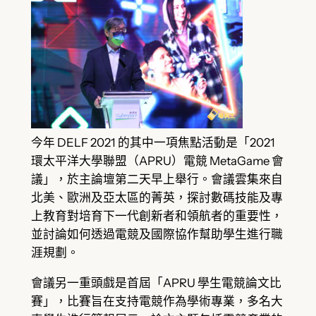
今年 DELF 2021 的其中一項焦點活動是「2021
環太平洋大學聯盟（APRU）電競 MetaGame 會
議」，於主論壇第二天早上舉行。會議雲集來自
北美、歐洲及亞太區的菁英，探討數碼技能及專
上教育對培育下一代創新者和領航者的重要性，
並討論如何透過電競及國際協作幫助學生進行職
涯規劃。
會議另一重頭戲是首屆「APRU 學生電競論文比
賽」，比賽旨在支持電競作為學術專業，多名大