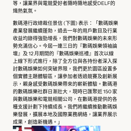
等，讓業界與電競愛好者隨時隨地感受DELF的
熾熱氣氛。
數碼港行政總裁任景信 (下圖) 表示：「數碼娛樂
產業發展繼續蓬勃，過去一年的用戶數目及行業
收益均錄得強勁增長，我們對數碼娛樂的未來形
勢充滿信心。今屆一連三日的『數碼娛樂領袖論
壇』及 12 月期間的『數碼娛樂巡禮』首次以線
上線下形式進行，除了全方位與各持份者深入探
討數碼娛樂如何突破界限，我們更於園區設置多
個實體主題體驗區，讓參加者透過競賽及創新展
示，親身感受數碼娛樂帶來的嶄新體驗。數碼港
的數碼娛樂社群日漸壯大，現時已匯聚近 150 家
與數碼娛樂和電競相關公司，在數碼港提供的各
種支援計劃下持續成長。我們將繼續推動數碼娛
樂發展，擴展本地及國際業務網絡，讓業界展示
成果，創造新機遇。」