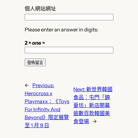
個人網站網址
Please enter an answer in digits:
2 × one =
←
Previous:
Next:
新世界韓國
Herocross x
食品：屯門「錦
Playmaxx：《Toys
薈坊」新店開幕
For Infinity And
逾數百款韓國美
Beyond》限定展覽
食登場
→
至 1 月 9 日