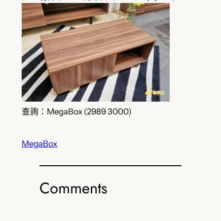
查詢：MegaBox (2989 3000)
MegaBox
Comments