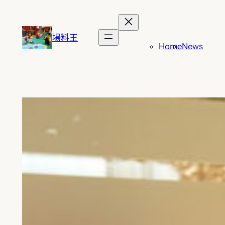
跳
至
主
場料王
Home
News
要
內
容