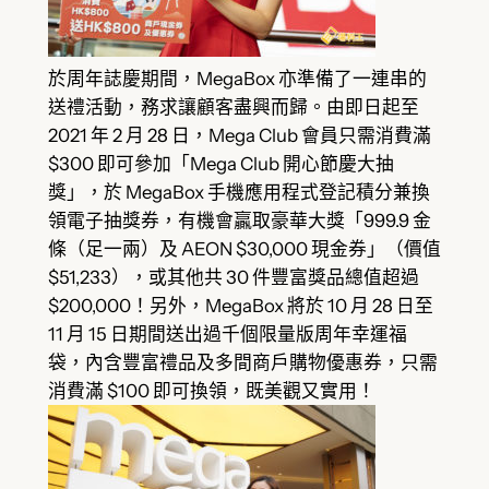
於周年誌慶期間，MegaBox 亦準備了一連串的
送禮活動，務求讓顧客盡興而歸。由即日起至
2021 年 2 月 28 日，Mega Club 會員只需消費滿
$300 即可參加「Mega Club 開心節慶大抽
獎」，於 MegaBox 手機應用程式登記積分兼換
領電子抽獎券，有機會贏取豪華大獎「999.9 金
條（足一兩）及 AEON $30,000 現金券」（價值
$51,233），或其他共 30 件豐富獎品總值超過
$200,000！另外，MegaBox 將於 10 月 28 日至
11 月 15 日期間送出過千個限量版周年幸運福
袋，內含豐富禮品及多間商戶購物優惠券，只需
消費滿 $100 即可換領，既美觀又實用！