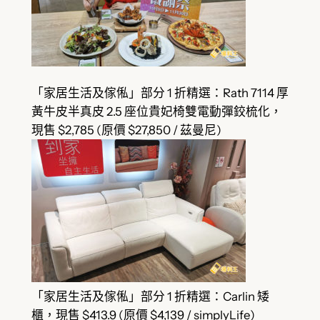
「家居生活及傢俬」部分 1 折精選：Rath 7114 厚
黃牛皮半真皮 2.5 座位貴妃椅雙電動彈鉸梳化，
現售 $2,785 (原價 $27,850 / 茲曼尼)
「家居生活及傢俬」部分 1 折精選：Carlin 矮
櫃，現售 $413.9 (原價 $4,139 / simplyLife)