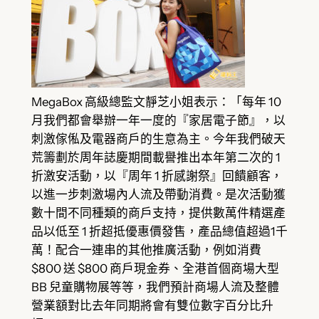
MegaBox 高級總監文靜芝小姐表示：「每年 10
月我們都會舉辦一年一度的『家居電子節』，以
刺激傢俬及電器商戶的生意為主。今年我們破天
荒籌劃於周年誌慶期間載譽推出本年第二次的 1
折激安活動，以『周年 1 折感謝祭』回饋顧客，
以進一步刺激場內人流及帶動消費。是次活動獲
數十間不同種類的商戶支持，提供數萬件精選產
品以低至 1 折超抵優惠價發售，產品總值超過1千
萬！配合一連串的其他推廣活動，例如消費
$800 送 $800 商戶現金券、全港首個商場大型
BB 兒童購物展等等，我們預計商場人流及整體
營業額對比去年同期將會有雙位數字百分比升