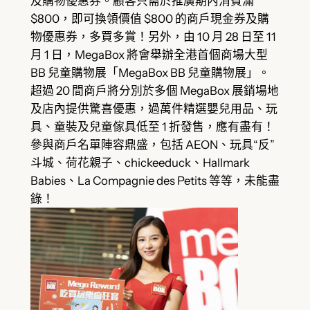
及購物優惠券。顧客只需於推廣期內消費滿
$800，即可換領價值 $800 的商戶現金券及購
物優惠券，多買多賞！另外，由 10 月 28 日至 11
月 1 日，MegaBox 將會舉辦全港首個商場大型
BB 兒童購物展「MegaBox BB 兒童購物展」。
超過 20 間商戶將分別於多個 MegaBox 展銷場地
及店內提供驚喜優惠，過萬件精選嬰兒用品、玩
具、童裝及兒童傢具低至 1 折發售，應有盡有！
參與商戶名單陣容鼎盛，包括 AEON、玩具“反”
斗城、荷花親子、chickeeduck、Hallmark
Babies、La Compagnie des Petits 等等，未能盡
錄！