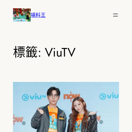
跳
至
場料王
主
要
內
容
標籤:
ViuTV