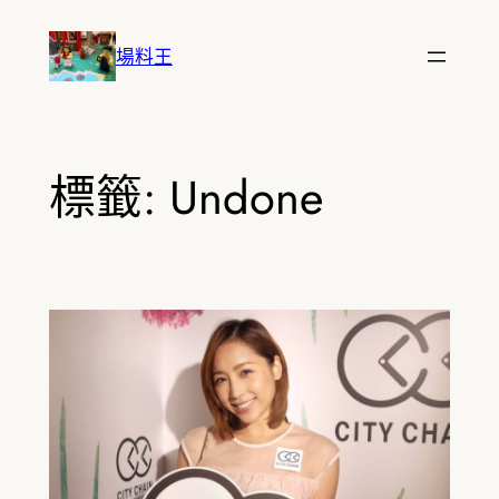
跳
至
場料王
主
要
內
容
標籤:
Undone