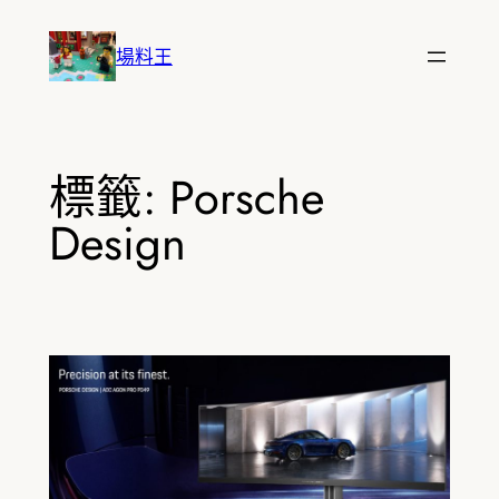
跳
至
場料王
主
要
內
容
標籤:
Porsche
Design