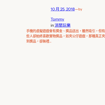
10 月 25, 2018
—
by
Tommy
in
消閒玩樂
手機的虛擬遊戲會有獎金、獎品送出，雖然吸引，但有
些人卻始終喜歡實物獎品，如夾公仔遊戲，那種真正夾
到獎品，卻無禮…