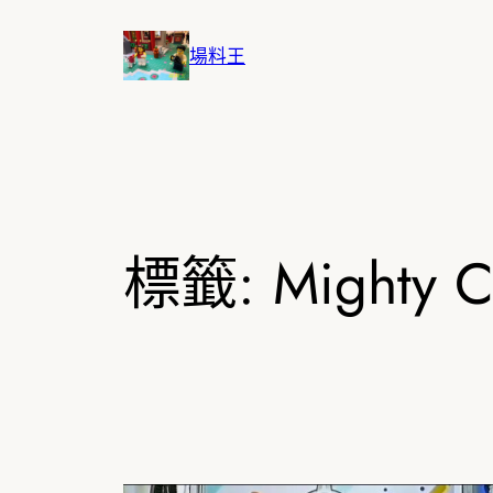
跳
至
場料王
主
要
內
容
標籤:
Mighty C