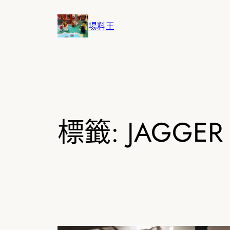
跳
至
場料王
主
要
內
容
標籤:
JAGGER