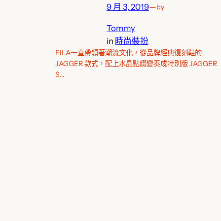
9 月 3, 2019
—
by
Tommy
in
時尚裝扮
FILA一直帶領著潮流文化，從品牌經典復刻鞋的
JAGGER 款式，配上水晶點綴變奏成特別版 JAGGER
S…