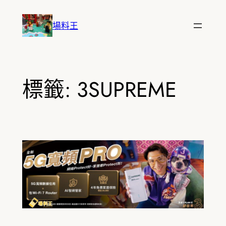
跳
至
場料王
主
要
內
容
標籤:
3SUPREME