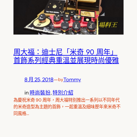
周大福：迪士尼「米奇 90 周年」
首飾系列經典重溫並展現時尚優雅
8 月 25, 2018
—
Tommy
by
in
時尚裝扮
, 
特別介紹
為慶祝米奇 90 周年，周大福特別推出一系列以不同年代
的米奇造型為主題的首飾，一起重溫及細味歷年來米奇不
同風格…