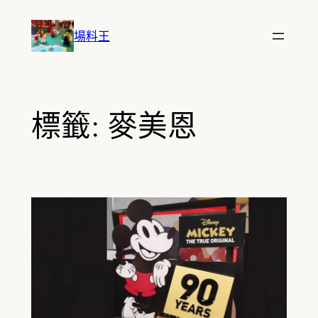
跳
至
場料王
主
要
內
容
標籤:
麥美恩