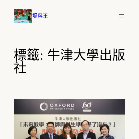
跳
至
場料王
主
要
內
容
標籤:
牛津大學出版
社