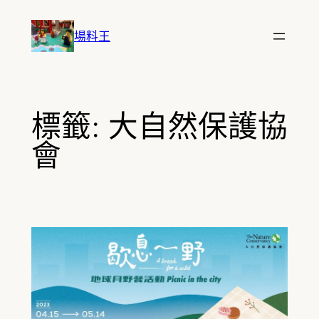
跳
至
場料王
主
要
內
容
標籤:
大自然保護協
會