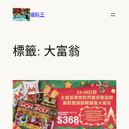
跳
至
場料王
主
要
內
容
標籤:
大富翁