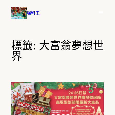
跳
至
場料王
主
要
內
容
標籤:
大富翁夢想世
界