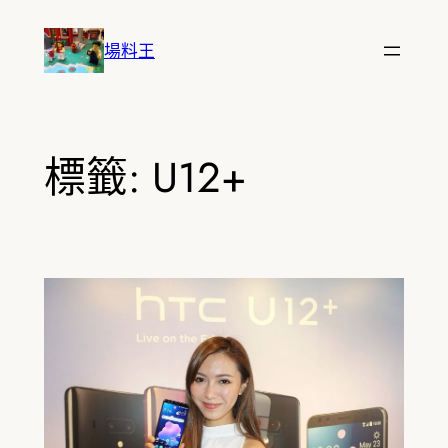
跳
至
場料王
主
要
內
容
標籤:
U12+