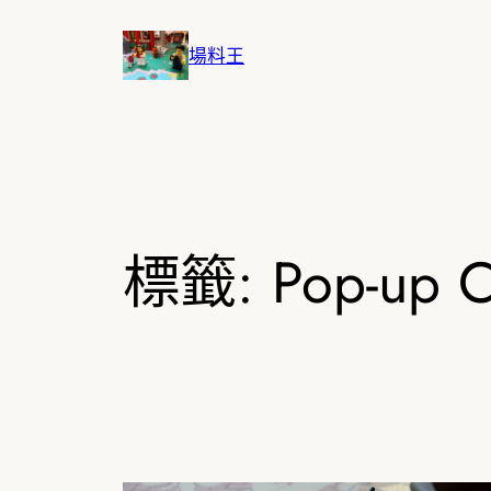
跳
至
場料王
主
要
內
容
標籤:
Pop-up C