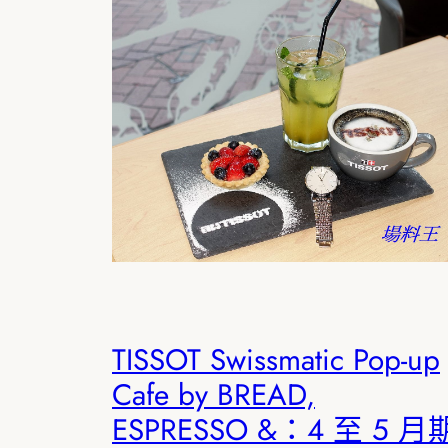
TISSOT Swissmatic Pop-up
Cafe by BREAD,
ESPRESSO &：4 至 5 月