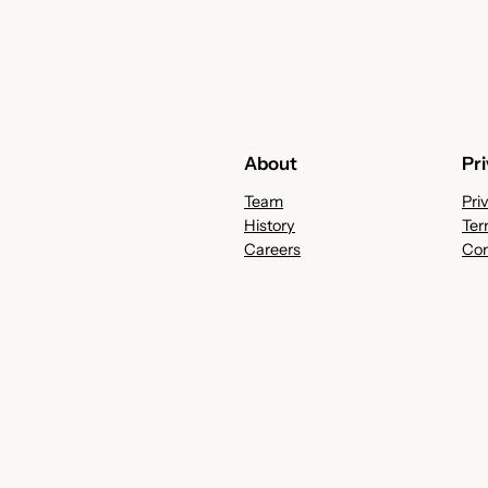
About
Pr
Team
Pri
History
Ter
Careers
Con