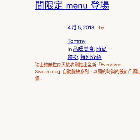
間限定 menu 登場
4 月 5, 2018
—
by
Tommy
in
品嚐美食
, 
時尚
裝扮
, 
特別介紹
瑞士鐘錶世家天梭表剛推出全新「Everytime
Swissmatic」自動腕錶系列，以簡約時尚的設計凸顯
佩…