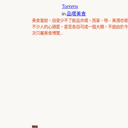
Tommy
in
品嚐美食
美食當前，自是少不了飲品共嚐，而茶、啡、美酒亦是
不少人的心頭愛，甚至各自可成一個大類，不過由於今
次只屬美食博覽…