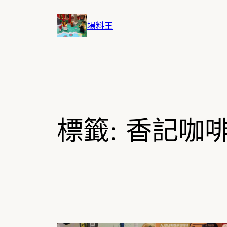
跳
至
場料王
主
要
內
容
標籤:
香記咖