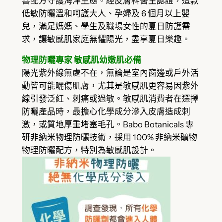
善配方守護海洋生態。經皮膚科醫生認證，這款
低敏防曬溫和呵護大人、孕婦及 6 個月以上嬰
兒，滿足媽媽、學生及職場女性的夏日防護需
求，讓敏感肌家庭無懼陽光，盡享夏日樂趣。
物理防曬專家 敏感肌幼嫩肌必備
陽光紫外線無處不在，無論是室內窗邊或戶外活
動皆可能曬傷肌膚，尤其是敏感肌更容易因紫外
線引發泛紅、刺痛或過敏。敏感肌消費者在選擇
防曬產品時，最擔心化學成分滲入皮膚造成刺
激，或質地厚重堵塞毛孔。Babo Botanicals 專
研非納米物理防曬技術，採用 100% 非納米礦物
物理防曬配方，特別為敏感肌設計。