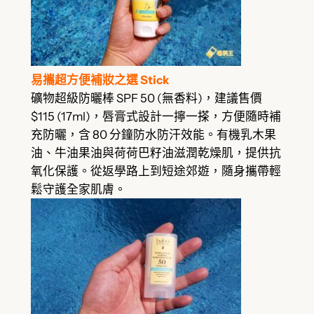
易攜超方便補妝之選 Stick
礦物超級防曬棒 SPF 50 (無香料)，建議售價
$115 (17ml)，唇膏式設計一擰一搽，方便隨時補
充防曬，含 80 分鐘防水防汗效能。有機乳木果
油、牛油果油與荷荷巴籽油滋潤乾燥肌，提供抗
氧化保護。從返學路上到短途郊遊，隨身攜帶輕
鬆守護全家肌膚。