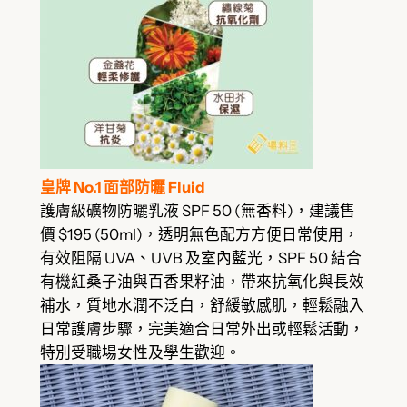
皇牌 No.1 面部防曬 Fluid
護膚級礦物防曬乳液 SPF 50 (無香料)，建議售
價 $195 (50ml)，透明無色配方方便日常使用，
有效阻隔 UVA、UVB 及室內藍光，SPF 50 結合
有機紅桑子油與百香果籽油，帶來抗氧化與長效
補水，質地水潤不泛白，舒緩敏感肌，輕鬆融入
日常護膚步驟，完美適合日常外出或輕鬆活動，
特別受職場女性及學生歡迎。