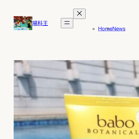
跳
至
主
場料王
Home
News
要
內
容